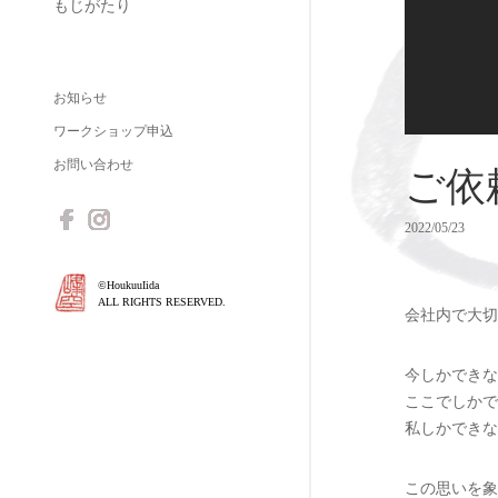
もじがたり
お知らせ
ワークショップ申込
お問い合わせ
ご依
2022/05/23
©HoukuuIida
ALL RIGHTS RESERVED.
会社内で大切
今しかできな
ここでしかで
私しかできな
この思いを象