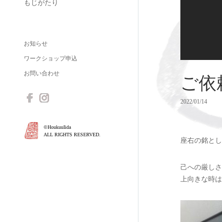
もじがたり
お知らせ
ワークショップ申込
お問い合わせ
ご依
2022/01/14
©HoukuuIida
ALL RIGHTS RESERVED.
座右の銘とし
己への厳しさ
上向きな時は