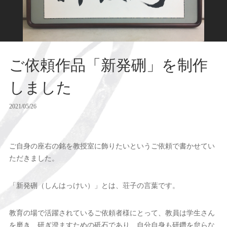
ご依頼作品「新発硎」を制作
しました
2021/05/26
ご自身の座右の銘を教授室に飾りたいというご依頼で書かせてい
ただきました。
「新発硎（しんはっけい）」とは、荘子の言葉です。
教育の場で活躍されているご依頼者様にとって、教員は学生さん
を磨き、研ぎ澄ますための砥石であり、自分自身も研鑽を怠らな