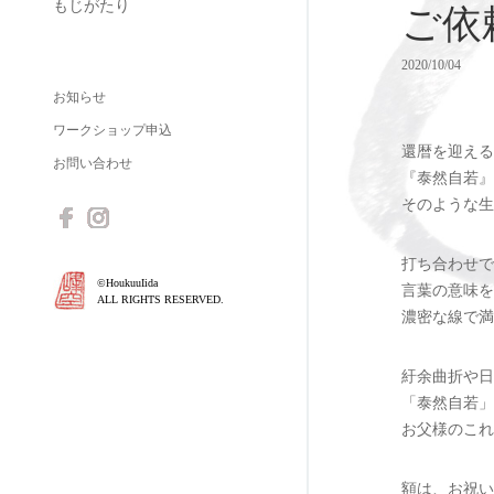
もじがたり
ご依
2020/10/04
お知らせ
ワークショップ申込
還暦を迎える
お問い合わせ
『泰然自若』
そのような生
打ち合わせで
©HoukuuIida
言葉の意味を
ALL RIGHTS RESERVED.
濃密な線で満
紆余曲折や日
「泰然自若」
お父様のこれ
額は、お祝い