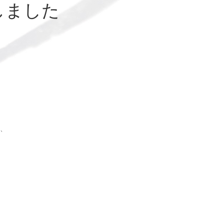
しました
、