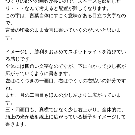
つくりの部分の画数が多いので、スペースを節約した
り・・・
なんて考えると配置が難しくなります。
この字は、言葉自体にすごく意味がある目立つ文字なの
で、
言葉の印象のまま素直に書いていくのがいいと思いま
す。
イメージは、勝利をおさめてスポットライトを浴びてい
る感じです。
全体には四角い文字なのですが、下に向かって少し裾が
広がってい
くように書きます。
左はにくづきの一画目、右はつくりの右払いの部分です
ね。
また、月の二画目もほんの少し左よりに広がっていま
す。
三・四画
目も、真横ではなく少し右上がり。全体的に、
頭上の光が放射線上
に広がっている様子をイメージして
書きます。